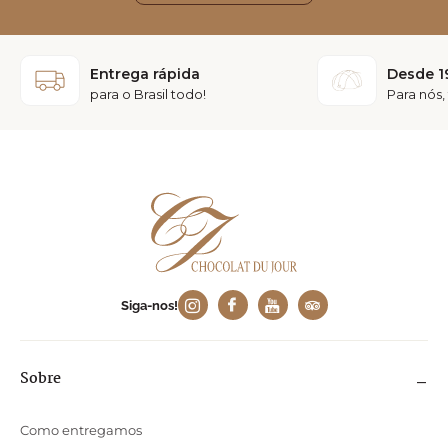
Entrega rápida
Desde 1
para o Brasil todo!
Para nós,
Siga-nos!
Sobre
Como entregamos