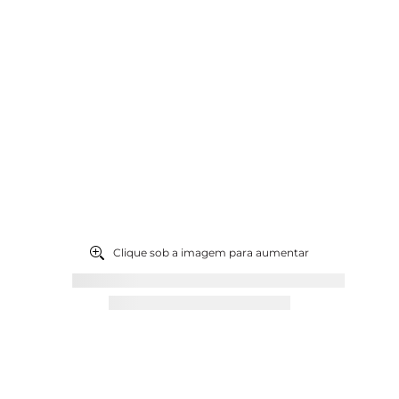
9
º
chocolates
10
º
abricot
Clique sob a imagem para aumentar