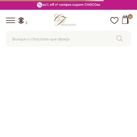
10% off 1ª compra cupom CHOCO10
0
Busque o chocolate que deseja
Termos mais buscados
1
º
barra
2
º
choco pop
3
º
brigadeiro
4
º
lata
5
º
pipoca
6
º
zero açucar
7
º
blue label
8
º
choco palha