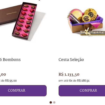
16 Bombons
Cesta Seleção
,
00
R$
1
.
133
,
50
de
em até
de
x
R$
95
,
00
6
x
R$
188
,
91
COMPRAR
COMPRAR