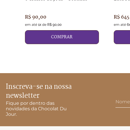
R$
90
,
00
R$
645
em até
de
em até
1
x
R$
90
,
00
6
COMPRAR
Inscreva-se na nossa
newsletter
Fique por dentro das
novidades da Chocolat Du
Jour.