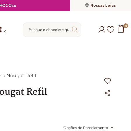
Nossas Lojas
HOCO10
Busque o chocolate que deseja
0
a Nougat Refil
ugat Refil
Opções de Parcelamento