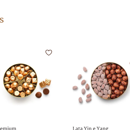
s
remium
Lata Yin e Yang