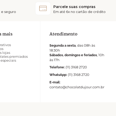
Parcele suas compras
 e seguro
Em até 6x no cartão de crédito
a mais
Atendimento
rativos
, das 08h às
Segunda a sexta
os
18:30h
s lojas
, 10h
Sábados, domingos e feriados
lates premiados
às 17h
 especiais
(11) 3168 2720
Telefone:
(11) 3168 2720
WhatsApp:
E-mail:
contato@chocolatdujour.com.br