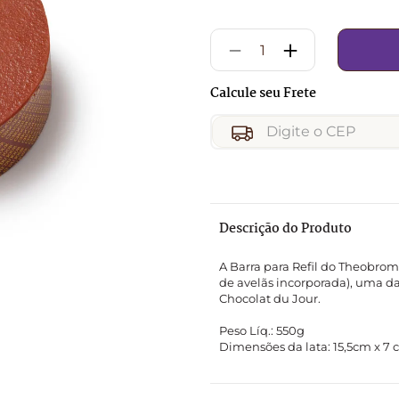
9
º
chocolates
10
º
caixa
－
＋
Descrição do Produto
A Barra para Refil do Theobrom
de avelãs incorporada), uma da
Chocolat du Jour.

Peso Líq.: 550g

Dimensões da lata: 15,5cm x 7