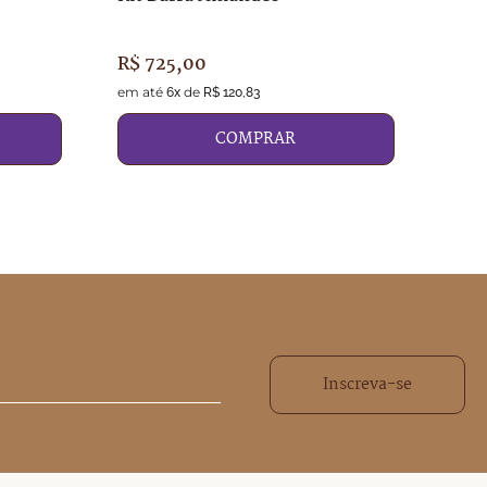
R$
725
,
00
R$
1
em até
de
em a
6
x
R$
120
,
83
COMPRAR
Inscreva-se