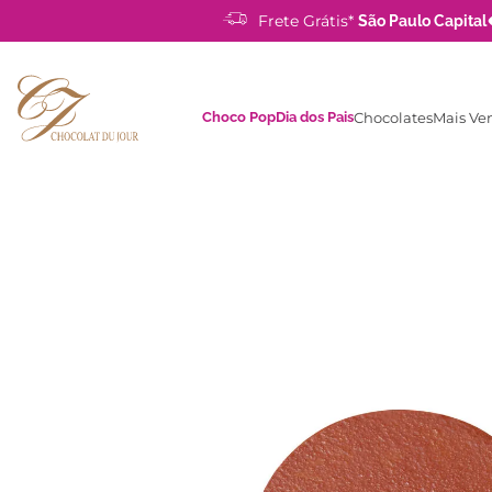
Frete Grátis*
São Paulo Capital
Choco Pop
Dia dos Pais
Chocolates
Mais Ve