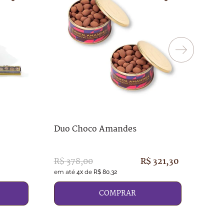
Caix
Duo Choco Amandes
R$
R$
378
,
00
R$
321
,
30
em até
de
em a
4
x
R$
80
,
32
COMPRAR