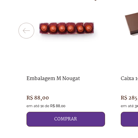
Embalagem M Nougat
Caixa 
R$
88
,
00
R$
285
em até
de
em até
1
x
R$
88
,
00
3
COMPRAR