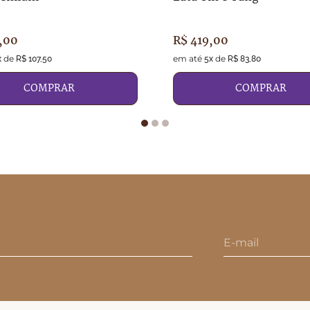
,
00
R$
419
,
00
de
em até
de
x
R$
107
,
50
5
x
R$
83
,
80
COMPRAR
COMPRAR