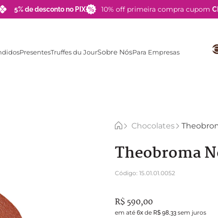
10% off primeira compra cupom
5% de desconto no PIX
C
Sobre Nós
ndidos
Presentes
Truffes du Jour
Para Empresas
TERMOS MAIS BUSCADOS
1
º
barra
2
º
choco pop
3
º
brigadeiro
Chocolates
Theobrom
4
º
lata
Theobroma No
5
º
pipoca
6
º
zero açucar
Código
:
15.01.01.0052
7
º
blue label
R$
590
,
00
8
º
choco palha
em até
de
sem juros
6
x
R$
98
,
33