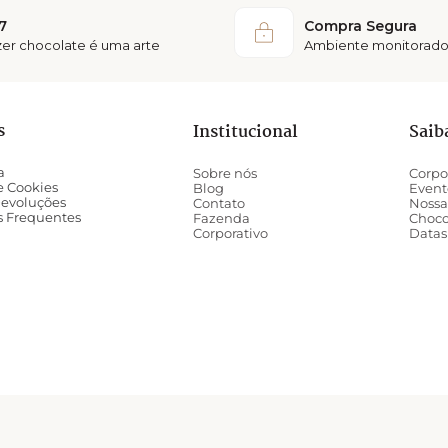
7
Compra Segura
azer chocolate é uma arte
Ambiente monitorado
s
Institucional
Saib
a
Sobre nós
Corpo
de Cookies
Blog
Event
Devoluções
Contato
Nossa
s Frequentes
Fazenda
Choco
Corporativo
Datas