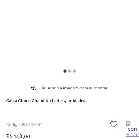
9
º
caixa
10
º
abricot
Clique sob a imagem para aumentar
Caixa Choco Chaud Au Lait - 4 unidades
Código
:
15.01.06.0111
R$
148
,
00