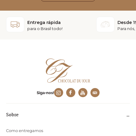
Entrega rápida
Desde 1
para o Brasil todo!
Para nós,
Siga-nos!
Sobre
Como entregamos