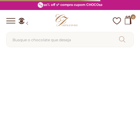
10% off 1ª compra cupom CHOCO10
0
Busque o chocolate que deseja
Termos mais buscados
1
º
barra
2
º
choco pop
3
º
brigadeiro
4
º
lata
5
º
pipoca
6
º
zero açucar
7
º
blue label
8
º
choco palha