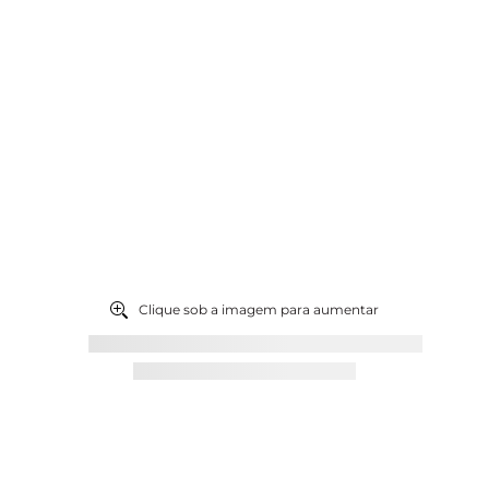
9
º
chocolates
10
º
abricot
Clique sob a imagem para aumentar