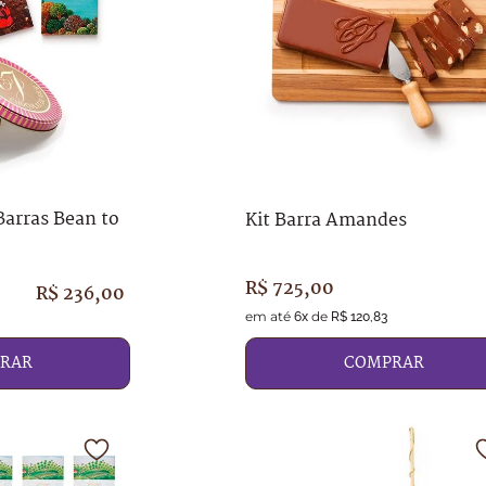
9
º
chocolates
10
º
caixa
Barras Bean to
Kit Barra Amandes
R$
725
,
00
R$
236
,
00
em até
de
6
x
R$
120
,
83
RAR
COMPRAR