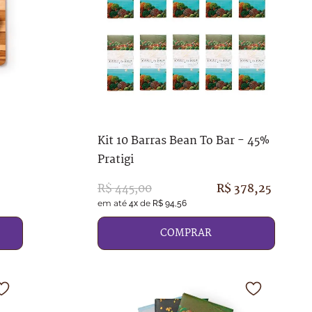
Kit 10 Barras Bean To Bar - 45%
Pratigi
R$
445
,
00
R$
378
,
25
em até
de
4
x
R$
94
,
56
COMPRAR