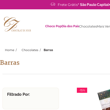
Frete Grátis*
São Paulo Capital
Choco Pop
Dia dos Pais
Chocolates
Mais Ve
Chocolates
Barras
Barras
-
15%
Filtrado Por: