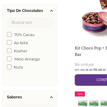
Tipo De Chocolates
70% Cacau
Ao leite
Kit Choco Pop + 
Kosher
Bar
Meio Amargo
R$
278
,
00
Nuts
em até
de
2
x
R$
118
,
00
COMP
-
15%
Sabores