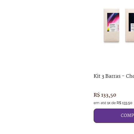
Kit 3 Barras - C
R$
133
,
50
em até
de
1
x
R$
133
,
50
COMP