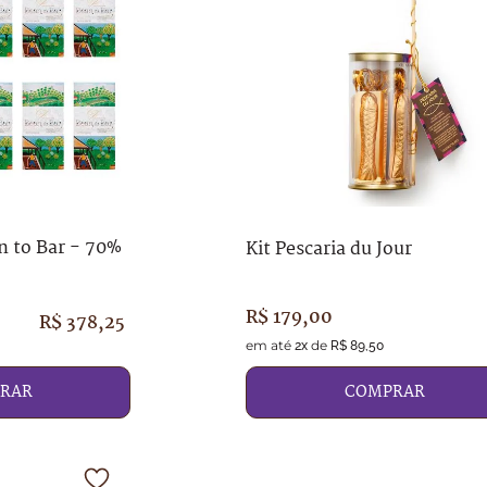
an to Bar - 70%
Kit Pescaria du Jour
R$
179
,
00
R$
378
,
25
em até
de
2
x
R$
89
,
50
RAR
COMPRAR