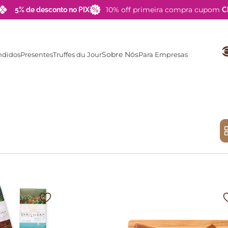
10% off primeira compra cupom
5% de desconto no PIX
C
Sobre Nós
ndidos
Presentes
Truffes du Jour
Para Empresas
TERMOS MAIS BUSCADOS
1
º
barra
2
º
choco pop
3
º
brigadeiro
4
º
lata
5
º
pipoca
6
º
zero açucar
7
º
blue label
8
º
choco palha