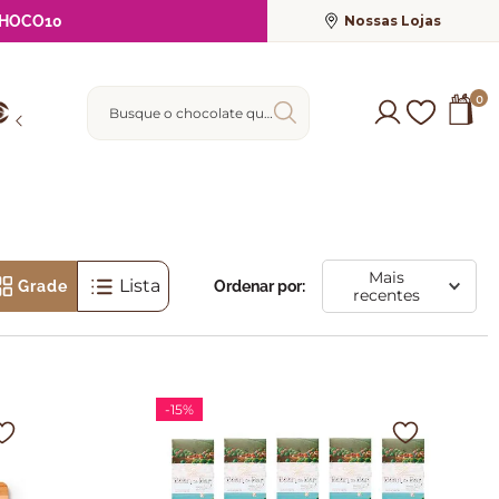
Nossas Lojas
HOCO10
Busque o chocolate que deseja
0
Mais
Lista
Ordenar por:
Grade
recentes
-
15%