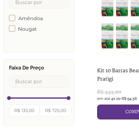
Amêndoa
Nougat
Faixa De Preço
Kit 10 Barras Be
Pratigi
R$
445
,
00
em até
de
4
x
R$
94
,
56
R$ 133,00
R$ 725,00
COMP