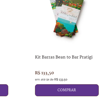
Kit Barras Bean to Bar Pratigi
R$
133
,
50
em até
de
1
x
R$
133
,
50
COMPRAR