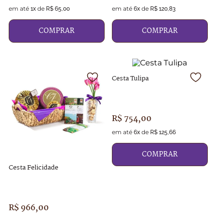
em até
de
em até
de
1
x
R$
65
,
00
6
x
R$
120
,
83
COMPRAR
COMPRAR
Cesta Tulipa
R$
754
,
00
em até
de
6
x
R$
125
,
66
COMPRAR
Cesta Felicidade
R$
966
,
00