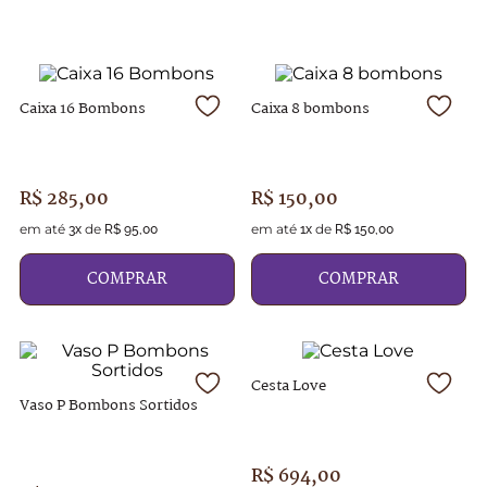
9
º
caixa
10
º
abricot
Caixa 16 Bombons
Caixa 8 bombons
R$
285
,
00
R$
150
,
00
em até
de
em até
de
3
x
R$
95
,
00
1
x
R$
150
,
00
COMPRAR
COMPRAR
Cesta Love
Vaso P Bombons Sortidos
R$
694
,
00