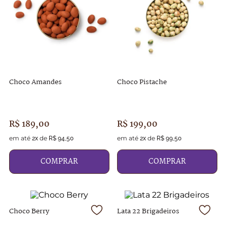
Choco Amandes
Choco Pistache
R$
189
,
00
R$
199
,
00
em até
de
em até
de
2
x
R$
94
,
50
2
x
R$
99
,
50
COMPRAR
COMPRAR
Choco Berry
Lata 22 Brigadeiros