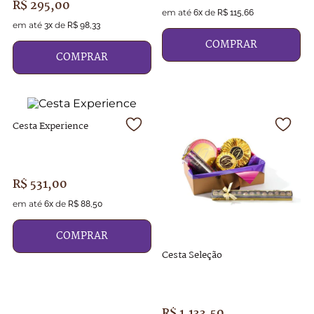
R$
295
,
00
em até
de
6
x
R$
115
,
66
em até
de
3
x
R$
98
,
33
COMPRAR
COMPRAR
Cesta Experience
R$
531
,
00
em até
de
6
x
R$
88
,
50
COMPRAR
Cesta Seleção
R$
1
.
133
,
50