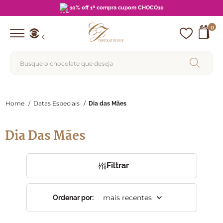
10% off 1ª compra cupom CHOCO10
0
Busque o chocolate que deseja
TERMOS MAIS BUSCADOS
1
º
barra
Home
/
Datas Especiais
/
Dia das Mães
2
º
brigadeiro
Dia Das Mães
3
º
choco pop
4
º
lata
Filtrar
5
º
pipoca
6
º
zero açucar
mais recentes
Ordenar por:
7
º
choco palha
8
º
blue label