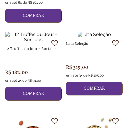
em até
de
6
x
R$
161
,
00
COMPRAR
Lata Seleção
12 Truffes du Jour - Sortidas
R$
315
,
00
R$
182
,
00
em até
de
3
x
R$
105
,
00
em até
de
2
x
R$
91
,
00
COMPRAR
COMPRAR