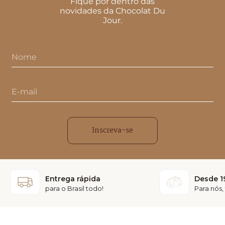
Fique por dentro das
novidades da Chocolat Du
Jour.
Inscreva-se
Entrega rápida
Desde 1
para o Brasil todo!
Para nós,