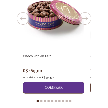
9
º
chocolates
10
º
abricot
Choco Pop Au Lait
Choco Pop 
R$
189
,
00
R$
119
,
0
em até
de
em até
d
2
x
R$
94
,
50
1
x
COMPRAR