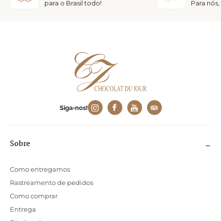
para o Brasil todo!
Para nós,
Siga-nos!
Sobre
Como entregamos
Rastreamento de pedidos
Como comprar
Entrega