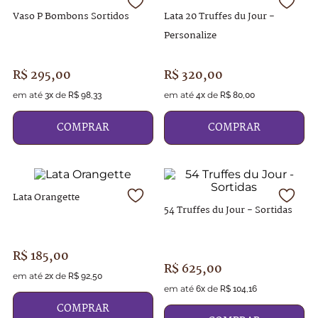
Vaso P Bombons Sortidos
Lata 20 Truffes du Jour -
Personalize
R$
295
,
00
R$
320
,
00
em até
de
em até
de
3
x
R$
98
,
33
4
x
R$
80
,
00
COMPRAR
COMPRAR
Lata Orangette
54 Truffes du Jour - Sortidas
R$
185
,
00
R$
625
,
00
em até
de
2
x
R$
92
,
50
em até
de
6
x
R$
104
,
16
COMPRAR