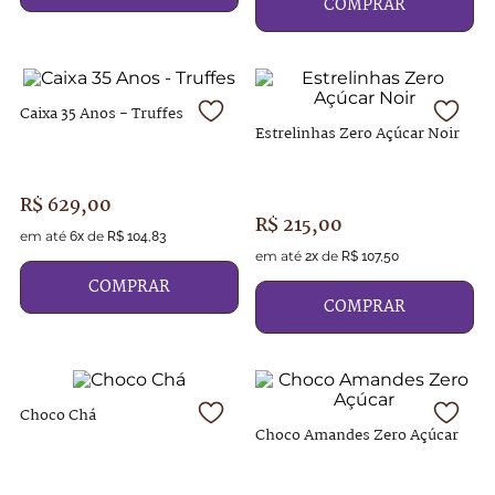
COMPRAR
Caixa 35 Anos - Truffes
Estrelinhas Zero Açúcar Noir
R$
629
,
00
R$
215
,
00
em até
de
6
x
R$
104
,
83
em até
de
2
x
R$
107
,
50
COMPRAR
COMPRAR
Choco Chá
Choco Amandes Zero Açúcar