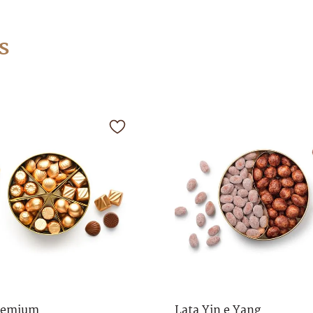
s
remium
Lata Yin e Yang