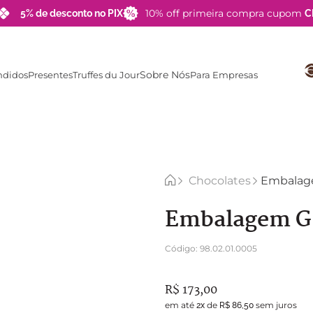
10% off primeira compra cupom
5% de desconto no PIX
C
Sobre Nós
ndidos
Presentes
Truffes du Jour
Para Empresas
TERMOS MAIS BUSCADOS
1
º
barra
2
º
choco pop
3
º
brigadeiro
Chocolates
Embalage
4
º
lata
Embalagem G 
5
º
pipoca
6
º
zero açucar
Código
:
98.02.01.0005
7
º
blue label
R$
173
,
00
8
º
choco palha
em até
de
sem juros
2
x
R$
86
,
50