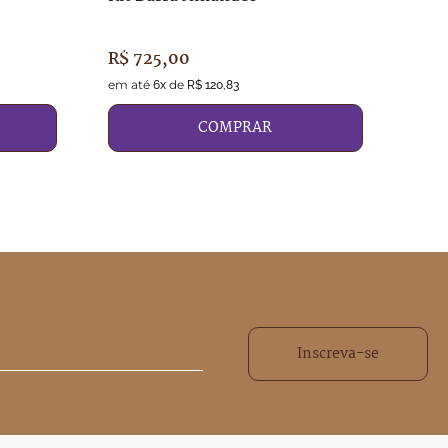
R$
725
,
00
R$
1
em até
de
em a
6
x
R$
120
,
83
COMPRAR
Inscreva-se