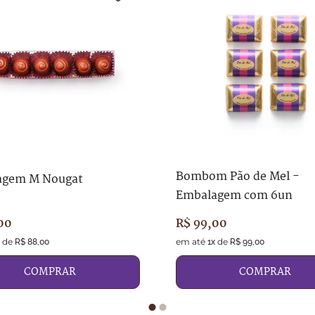
Bombom Pão de Mel -
agem M Nougat
Embalagem com 6un
00
R$
99
,
00
de
em até
de
R$
88
,
00
1
x
R$
99
,
00
COMPRAR
COMPRAR