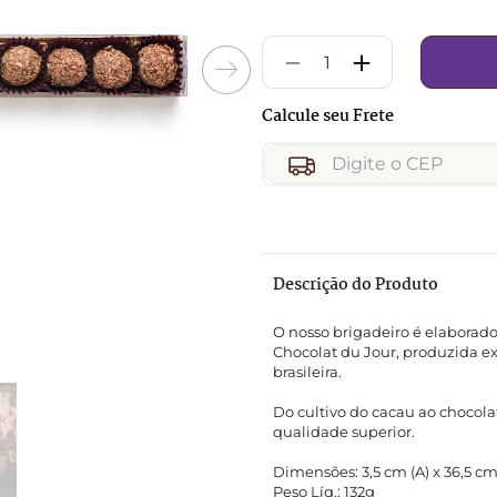
9
º
chocolates
10
º
caixa
－
＋
Descrição do Produto
O nosso brigadeiro é elaborado
Chocolat du Jour, produzida e
brasileira.

Do cultivo do cacau ao chocola
qualidade superior.

Dimensões: 3,5 cm (A) x 36,5 cm 
Peso Líq.: 132g