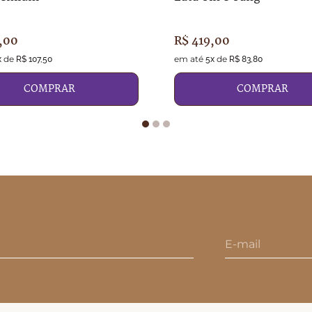
,
00
R$
419
,
00
de
em até
de
x
R$
107
,
50
5
x
R$
83
,
80
COMPRAR
COMPRAR