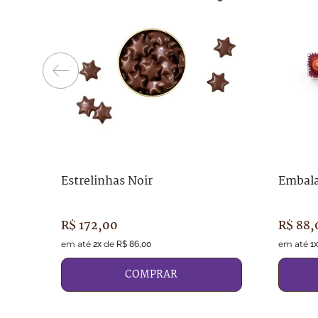
Estrelinhas Noir
Embal
R$
172
,
00
R$
88
,
em até
de
em até
2
x
R$
86
,
00
1
x
COMPRAR