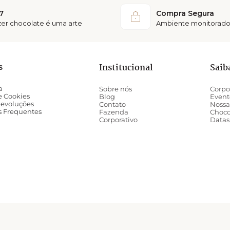
7
Compra Segura
azer chocolate é uma arte
Ambiente monitorado
s
Institucional
Saib
a
Sobre nós
Corpo
de Cookies
Blog
Event
Devoluções
Contato
Nossa
s Frequentes
Fazenda
Choco
Corporativo
Datas