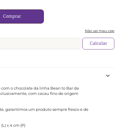
Comprar
Não sei meu cep
Calcular
 com o chocolate da linha Bean to Bar da 
xclusivamente, com cacau fino de origem 
te, garantimos um produto sempre fresco e de 
(L) x 4 cm (P)
