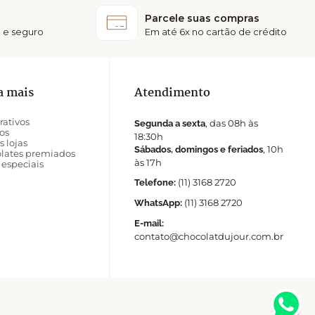
Parcele suas compras
 e seguro
Em até 6x no cartão de crédito
a mais
Atendimento
rativos
, das 08h às
Segunda a sexta
os
18:30h
s lojas
, 10h
Sábados, domingos e feriados
lates premiados
às 17h
 especiais
(11) 3168 2720
Telefone:
(11) 3168 2720
WhatsApp:
E-mail:
contato@chocolatdujour.com.br