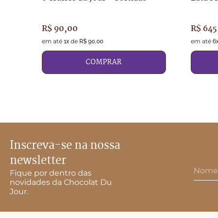
R$
90
,
00
R$
645
em até
de
em até
1
x
R$
90
,
00
6
COMPRAR
Inscreva-se na nossa
newsletter
Fique por dentro das
novidades da Chocolat Du
Jour.