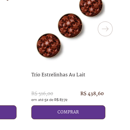
Lata
Trio Estrelinhas Au Lait
R$
3
R$
516
,
00
R$
438
,
60
em até
de
em a
5
x
R$
87
,
72
COMPRAR