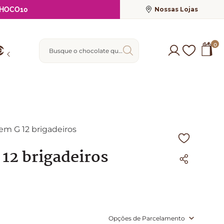
Nossas Lojas
HOCO10
Busque o chocolate que deseja
0
m G 12 brigadeiros
12 brigadeiros
Opções de Parcelamento