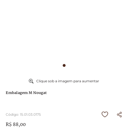
9
º
caixa
10
º
abricot
Clique sob a imagem para aumentar
Embalagem M Nougat
Código
:
15.01.03.0175
R$
88
,
00