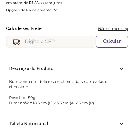
em até
de
sem juros
1
x
R$
88
,
00
Opções de Parcelamento
Não sei meu cep
Calcular
Descrição do Produto
Bombons com delicioso recheio à base de avelãs e 
chocolate.

Peso Líq.: 50g

Dimensões: 18,5 cm (L) x 3,5 cm (A) x 3 cm (P)
Tabela Nutricional