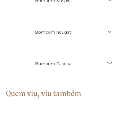
Bombom Krispis
Bombom nougat
Bombom Paçoca
Quem viu, viu também
Bombom Amandes
Bombom Crocante