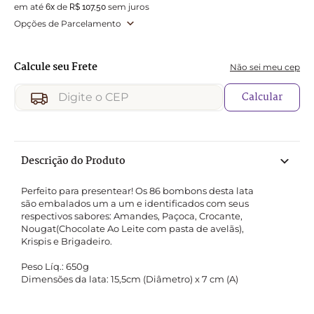
em até
de
sem juros
6
x
R$
107
,
50
Opções de Parcelamento
Não sei meu cep
Calcular
Descrição do Produto
Perfeito para presentear! Os 86 bombons desta lata 
são embalados um a um e identificados com seus 
respectivos sabores: Amandes, Paçoca, Crocante, 
Nougat(Chocolate Ao Leite com pasta de avelãs), 
Krispis e Brigadeiro. 

Peso Líq.: 650g

Dimensões da lata: 15,5cm (Diâmetro) x 7 cm (A)