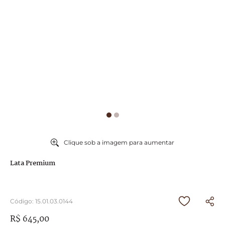
9
º
chocolates
10
º
caixa
Clique sob a imagem para aumentar
Lata Premium
Código
:
15.01.03.0144
R$
645
,
00