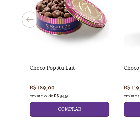
Choco Pop Au Lait
Choco
R$
189
,
00
R$
119
em até
de
em até
2
x
R$
94
,
50
1
COMPRAR