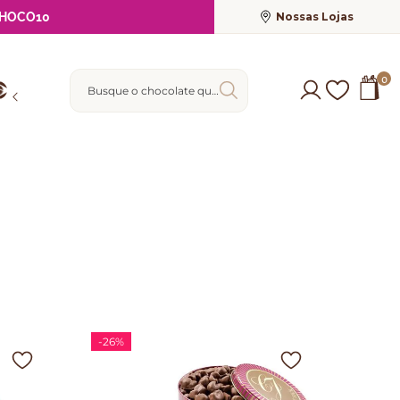
Nossas Lojas
HOCO10
Busque o chocolate que deseja
0
-
26%