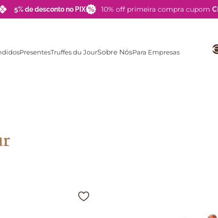
10% off primeira compra cupom
5% de desconto no PIX
C
Sobre Nós
ndidos
Presentes
Truffes du Jour
Para Empresas
TERMOS MAIS BUSCADOS
1
º
barra
2
º
brigadeiro
3
º
choco pop
ur
4
º
lata
5
º
pipoca
6
º
zero açucar
7
º
choco palha
8
º
blue label