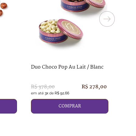
Choco
Duo Choco Pop Au Lait / Blanc
R$
18
R$
378
,
00
R$
278
,
00
em até
de
em até
3
x
R$
92
,
66
COMPRAR