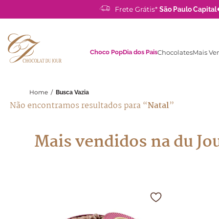
Frete Grátis*
São Paulo Capital
Choco Pop
Dia dos Pais
Chocolates
Mais Ve
Home
/
Busca Vazia
Natal
Não encontramos resultados para “
”
Mais vendidos na du Jo