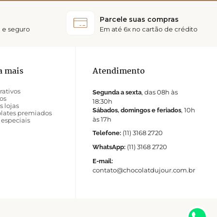
Parcele suas compras
 e seguro
Em até 6x no cartão de crédito
a mais
Atendimento
rativos
, das 08h às
Segunda a sexta
os
18:30h
s lojas
, 10h
Sábados, domingos e feriados
lates premiados
às 17h
 especiais
(11) 3168 2720
Telefone:
(11) 3168 2720
WhatsApp:
E-mail:
contato@chocolatdujour.com.br