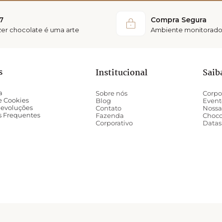
7
Compra Segura
azer chocolate é uma arte
Ambiente monitorado
s
Institucional
Saib
a
Sobre nós
Corpo
de Cookies
Blog
Event
Devoluções
Contato
Nossa
s Frequentes
Fazenda
Choco
Corporativo
Datas