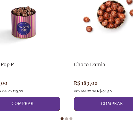
9
º
caixa
10
º
abricot
 Pop P
Choco Damia
,
00
R$
189
,
00
de
em até
de
x
R$
119
,
00
2
x
R$
94
,
50
COMPRAR
COMPRAR