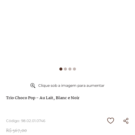
9
º
chocolates
10
º
caixa
Clique sob a imagem para aumentar
Trio Choco Pop - Au Lait, Blanc e Noir
Código
:
98.02.01.0746
R$
567
,
00